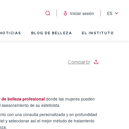
Iniciar sesión
ES
NOTICIAS
BLOG DE BELLEZA
EL INSTITUTO
Compartir
r de belleza profesional
donde las mujeres pueden
l asesoramiento de su esteticista.
ento con una consulta personalizada y en profundidad
piel y seleccionar así el mejor método de tratamiento
eza.