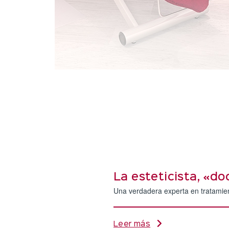
La esteticista, «do
Una verdadera experta en tratamient
Leer más