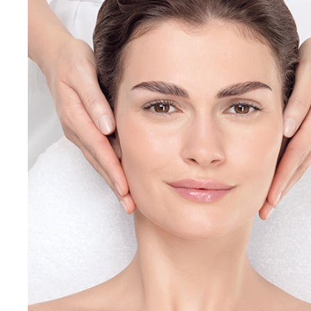
SÉRUM CRÈMA ACNILOGIC
Gracias al complejo ACNICIDINE, el Sérum
ACNILOGIC reequilibra la cantidad de sebo para
luchar contra la aparición de zonas con brillos y de
nuevas imperfecciones. Además, minimiza los poros y
matifica la piel.