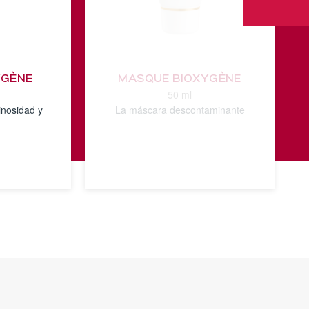
YGÈNE
MASQUE BIOXYGÈNE
50 ml
inosidad y
La máscara descontaminante
VER
S
DETALLES