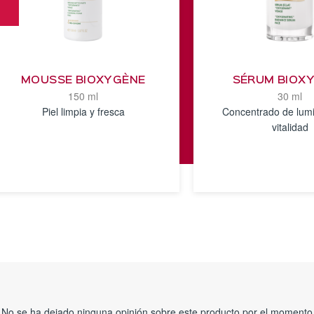
MOUSSE BIOXYGÈNE
SÉRUM BIOX
150 ml
30 ml
Piel limpia y fresca
Concentrado de lum
vitalidad
VER
VER
DETALLES
DETALLE
No se ha dejado ninguna opinión sobre este producto por el momento