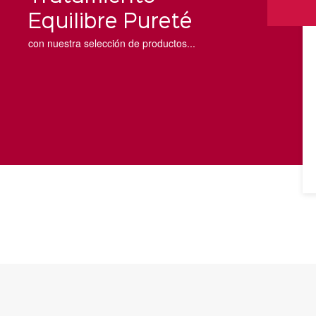
Equilibre Pureté
con nuestra selección de productos...
XYGÈNE
CRÈME BIOXYGÈNE
50 ml
ntaminante
Luminosidad natural
VER
ES
DETALLES