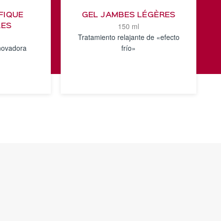
FIQUE
GEL JAMBES LÉGÈRES
150 ml
RES
Tratamiento relajante de «efecto
novadora
frío»
VER
S
DETALLES