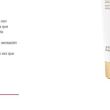
 con
a que
nte
a sensación
la vez que