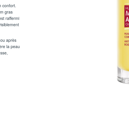
n confort.
ilm gras
st raffermi
visiblement
n ou après
ère la peau
esse,