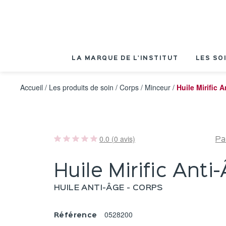
Panneau de gestion des cookies
LA MARQUE DE L'INSTITUT
LES SO
Accueil
/
Les produits de soin
/
Corps
/
Minceur
/
Huile Mirific 
0.0 (0 avis)
Pa
Huile Mirific Anti
HUILE ANTI-ÂGE - CORPS
0528200
Référence