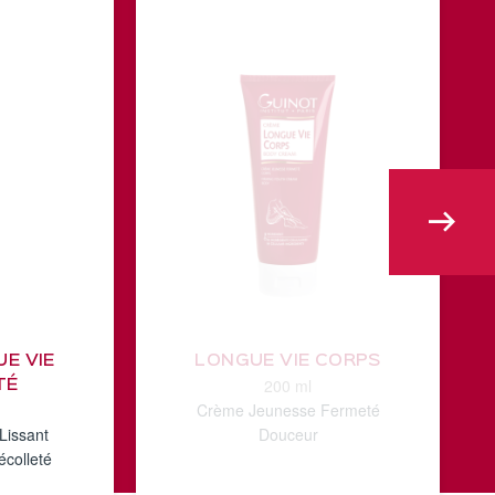
E VIE
LONGUE VIE CORPS
200 ml
TÉ
Crème Jeunesse Fermeté
Lissant
Douceur
écolleté