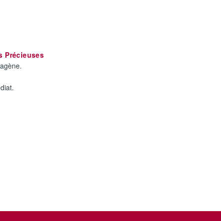
es Précieuses
llagène.
diat.