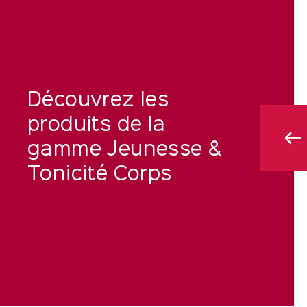
Découvrez les
produits de la
gamme Jeunesse &
Tonicité Corps
 CORPS
LONGUE VIE MAINS
75 ml
 Fermeté
Crème Jeunesse Régénérante
r
Anti-taches Brunes