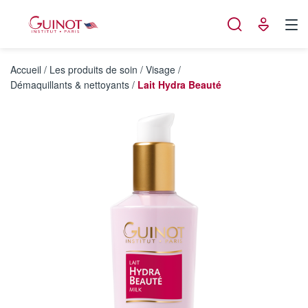
Panneau de gestion des cookies
Accueil
/
Les produits de soin
/
Visage
/
Démaquillants & nettoyants
/
Lait Hydra Beauté