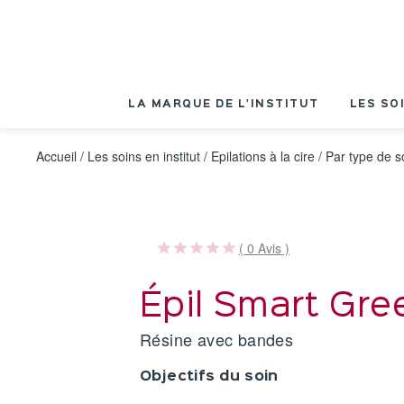
Panneau de gestion des cookies
LA MARQUE DE L'INSTITUT
LES SO
Accueil
/
Les soins en institut
/
Epilations à la cire
/
Par type de s
( 0 Avis )
Épil Smart Gre
Résine avec bandes
Objectifs du soin