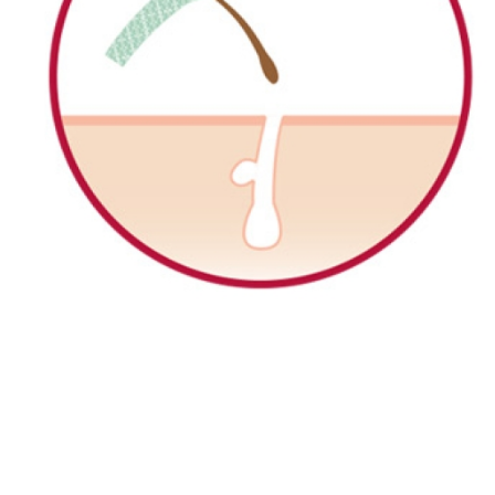
APRES ÉPILATION
Appliqué après l’épilation, le Sérum Dépil Logic freine
la repousse en attaquant le poil à la racine et apaise
les sensations d’inconfort post-épilatoires.