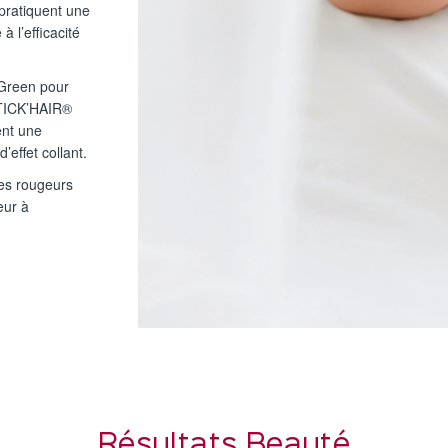
 pratiquent une
à l’efficacité
Green pour
STICK’HAIR®
ent une
’effet collant.
les rougeurs
eur à
Résultats Beauté