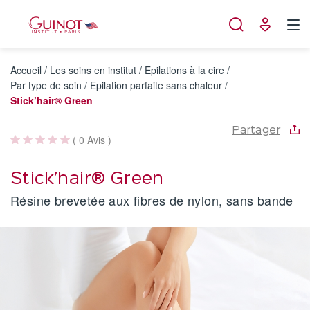
Panneau de gestion des cookies
Accueil
/
Les soins en institut
/
Epilations à la cire
/
Par type de soin
/
Epilation parfaite sans chaleur
/
Stick’hair® Green
Partager
( 0 Avis )
Stick’hair® Green
Résine brevetée aux fibres de nylon, sans bande