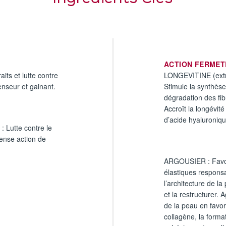
ACTION FERMET
ts et lutte contre
LONGEVITINE (extrai
enseur et gainant.
Stimule la synthèse
dégradation des fib
Accroît la longévité
d’acide hyaluroniqu
utte contre le
ense action de
ARGOUSIER : Favori
élastiques responsa
l’architecture de la
et la restructurer. A
de la peau en favor
collagène, la format