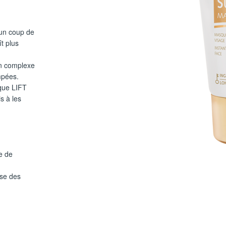
un coup de
t plus
en complexe
ompées.
sque LIFT
s à les
se de
èse des