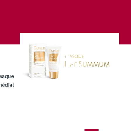
Masque
médiat